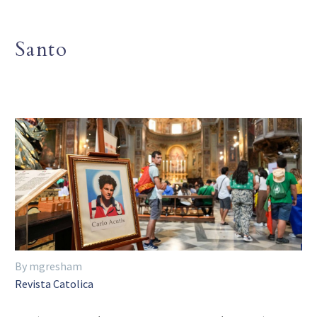
Santo
By mgresham
Revista Catolica