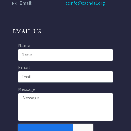
Email:
tcinfo@cathdal.org
EMAIL US
Name
Email
Message