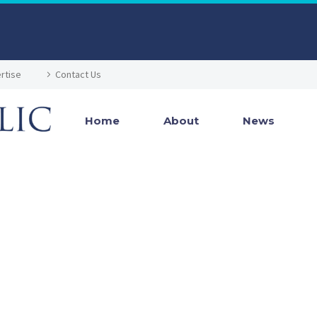
rtise
Contact Us
Home
About
News