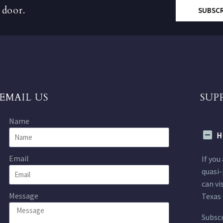
 door.
SUBSC
EMAIL US
SUP
Name
H
Email
If you
quasi-
can vi
Message
Texas 
Subscr