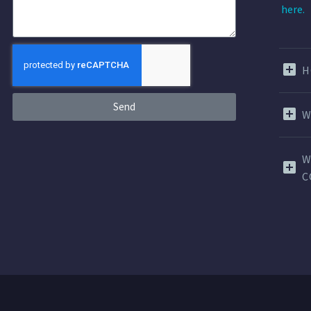
here.
H
Send
W
W
C