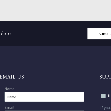
 door.
SUBSC
EMAIL US
SUP
Name
H
Email
If you