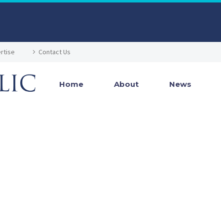
rtise
Contact Us
Home
About
News