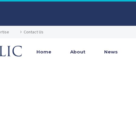
rtise
Contact Us
Home
About
News