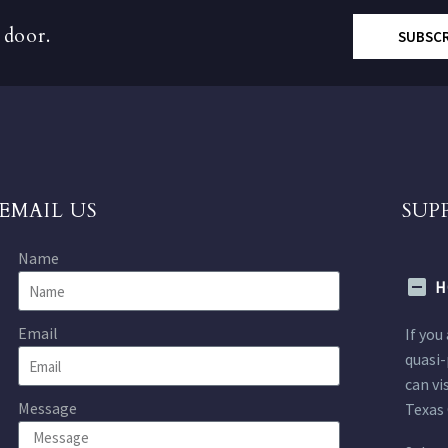
 door.
SUBSC
EMAIL US
SUP
Name
H
Email
If you
quasi-
can vi
Message
Texas 