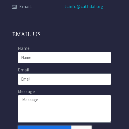
Email:
tcinfo@cathdal.org
EMAIL US
Name
Email
Message